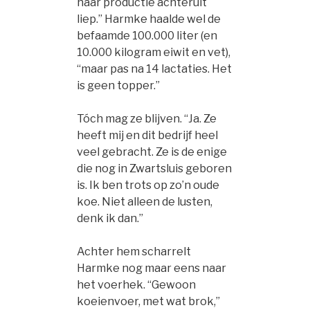
haar productie achteruit
liep.” Harmke haalde wel de
befaamde 100.000 liter (en
10.000 kilogram eiwit en vet),
“maar pas na 14 lactaties. Het
is geen topper.”
Tóch mag ze blijven. “Ja. Ze
heeft mij en dit bedrijf heel
veel gebracht. Ze is de enige
die nog in Zwartsluis geboren
is. Ik ben trots op zo’n oude
koe. Niet alleen de lusten,
denk ik dan.”
Achter hem scharrelt
Harmke nog maar eens naar
het voerhek. “Gewoon
koeienvoer, met wat brok,”